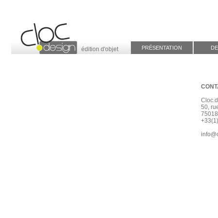
PRÉSENTATION
DE
édition d'objet
CONT
Cloc.d
50, ru
75018
+33(1
info@