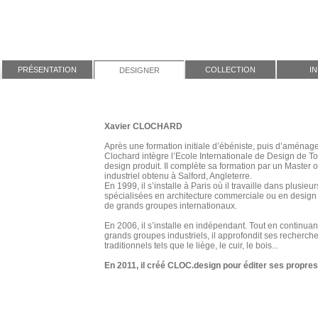
PRÉSENTATION
COLLECTION
I
DESIGNER
Xavier CLOCHARD
Après une formation initiale d’ébéniste, puis d’aménag
Clochard intègre l’Ecole Internationale de Design de To
design produit. Il complète sa formation par un Master 
industriel obtenu à Salford, Angleterre.
En 1999, il s’installe à Paris où il travaille dans plusi
spécialisées en architecture commerciale ou en design
de grands groupes internationaux.
En 2006, il s’installe en indépendant. Tout en continuant
grands groupes industriels, il approfondit ses recherch
traditionnels tels que le liège, le cuir, le bois...
En 2011, il créé CLOC.design pour éditer ses propres 