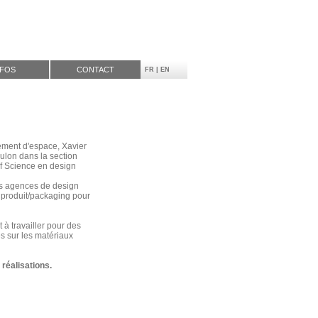
NFOS
CONTACT
FR
|
EN
ement d'espace, Xavier
ulon dans la section
of Science en design
eurs agences de design
 produit/packaging pour
 à travailler pour des
es sur les matériaux
réalisations.